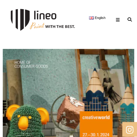
Skip
lineo
to
Paint
content
English
with
the
best.