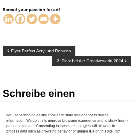
Spread your passion for art!
Beitragsnavigation
Flyer Perfect Acryl und Robusto
2. Platz bei der Creativeworld 2024
Schreibe einen
Kommentar
We use technologies like cookies to store and/or access device
Du musst
angemeldet
sein, um einen Kommentar abzugeben.
information. We do this to improve browsing experience and to show (non-)
personalized ads. Consenting to these technologies will allow us to
process data such as browsing behavior or unique IDs on this site. Not